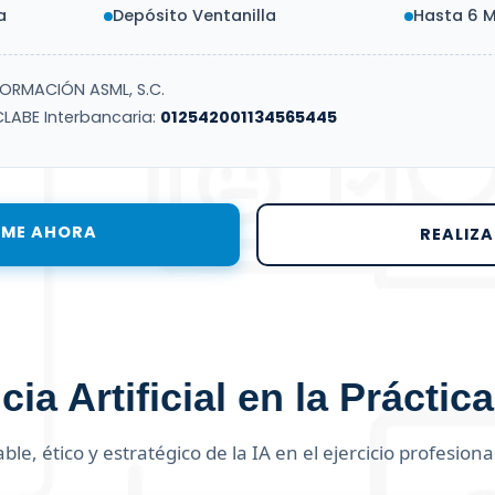
a
Depósito Ventanilla
Hasta 6 M
ORMACIÓN ASML, S.C.
LABE Interbancaria:
012542001134565445
RME AHORA
REALIZ
cia Artificial en la Práctic
le, ético y estratégico de la IA en el ejercicio profesion