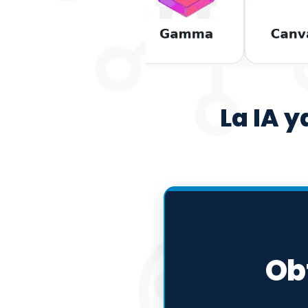
La IA y
Ob