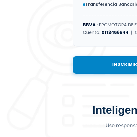
Transferencia Bancari
BBVA
· PROMOTORA DE F
Cuenta:
0113456544
| C
INSCRIBI
Inteligen
Uso responsab