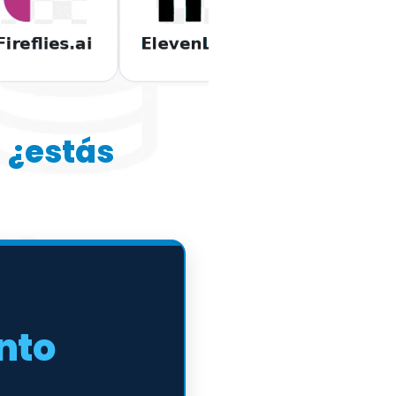
—
¿estás
nto