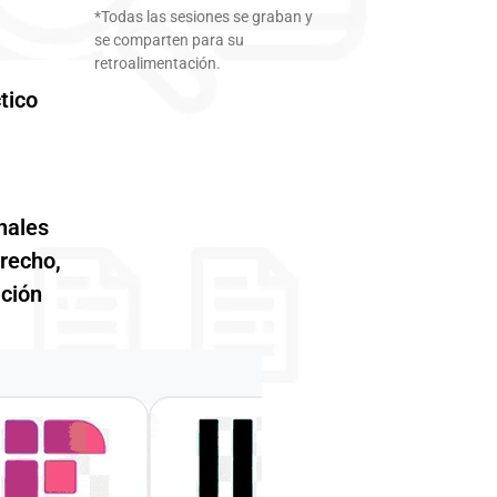
*Todas las sesiones se graban y
se comparten para su
retroalimentación.
tico
nales
erecho,
ación