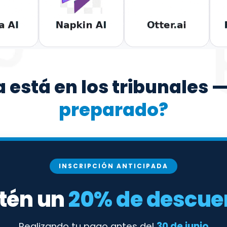
a está en los tribunales 
preparado?
INSCRIPCIÓN ANTICIPADA
tén un
20% de descue
Realizando tu pago antes del
30 de junio