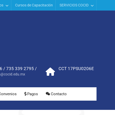
os
Cursos de Capacitación
SERVICIOS COCID
 / 735 339 2795 /
CCT 17PSU0206E
n@cocid.edu.mx
Convenios
Pagos
Contacto