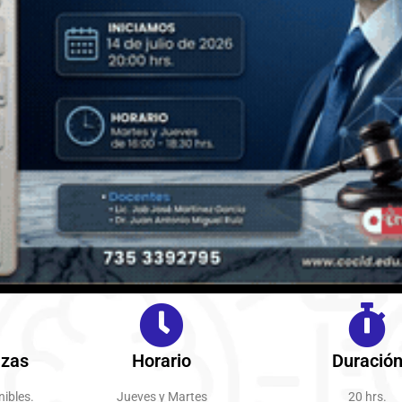
azas
Horario
Duració
nibles.
Jueves y Martes
20 hrs.